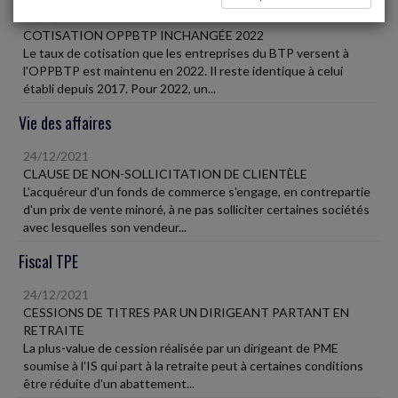
24/12/2021
COTISATION OPPBTP INCHANGÉE 2022
Le taux de cotisation que les entreprises du BTP versent à
l'OPPBTP est maintenu en 2022. Il reste identique à celui
établi depuis 2017. Pour 2022, un...
Vie des affaires
24/12/2021
CLAUSE DE NON-SOLLICITATION DE CLIENTÈLE
L'acquéreur d'un fonds de commerce s'engage, en contrepartie
d'un prix de vente minoré, à ne pas solliciter certaines sociétés
avec lesquelles son vendeur...
Fiscal TPE
24/12/2021
CESSIONS DE TITRES PAR UN DIRIGEANT PARTANT EN
RETRAITE
La plus-value de cession réalisée par un dirigeant de PME
soumise à l'IS qui part à la retraite peut à certaines conditions
être réduite d'un abattement...