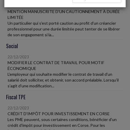
22/12/2023
MENTION MANUSCRITE D'UN CAUTIONNEMENT À DURÉE
LIMITÉE
Un particulier qui s'est porté caution au profit d'un créancier
professionnel pour une durée limitée peut tenter de se libérer
de son engagement si la...
Social
22/12/2023
MODIFIER LE CONTRAT DE TRAVAIL POUR MOTIF
ÉCONOMIQUE
L'employeur qui souhaite modifier le contrat de travail d'un
salarié doit solliciter, et obtenir, son accord préalable. Lorsqu'il
s'agit d'une modification...
Fiscal TPE
22/12/2023
CRÉDIT D'IMPÔT POUR INVESTISSEMENT EN CORSE
Les PME peuvent, sous certaines conditions, bénéficier d'un
crédit d'impôt pour investissement en Corse. Pour les