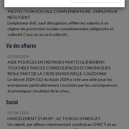
02/08/2024
PROTECTION SOCIALE COMPLÉMENTAIRE : EMPLOYEUR
NÉGLIGENT
L'employeur doit, sauf dérogation, affilier les salariés à un
régime de protection sociale complémentaire obligatoire et
collectif. C'est un accord collectif...
Vie des affaires
02/08/2024
AIDE POUR LES ENTREPRISES PARTICULIÈREMENT
TOUCHÉES PAR LES CONSÉQUENCES ÉCONOMIQUES
RÉSULTANT DE LA CRISE EN NOUVELLE-CALÉDONIE
Le décret 2024-512 du 6 juin 2024 a créé une aide pour les
entreprises particulièrement touchées par les conséquences
économiques résultant de la crise...
Social
01/08/2024
HARCÈLEMENT D'UN RP : ACTION DU SYNDICAT
Un salarié, par ailleurs représentant syndical au CHSCT et au