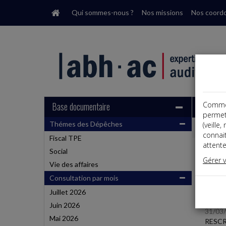
Qui sommes-nous ?
Nos missions
Nos coord
Base documentaire
Comme t
permet
Thémes des Dépêches
(veille
Dépêche
connai
Fiscal TPE
attente
Social
Liste
Gérer 
Vie des affaires
Consultation par mois
Fiscal 
Juillet 2026
Juin 2026
31/03
Mai 2026
RESCR