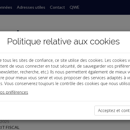
onnées
Adresses utiles
Contact
QWE
Politique relative aux cookies
ous les sites de confiance, ce site utilise des cookies. Les cookies 
tent de vous connecter en tout sécurité, de sauvegarder vos préfére
, newsletter, recherche, etc.). Ils nous permettent également de mieux 
s
tre pour mieux vous servir et vous proposer des services adaptés à v
s. Vous conserverez toujours le contrôle des cookies que nous utiliso
 des dernières dépêches
vos préférences
TPE
Acceptez et cont
/2025
IT FISCAL