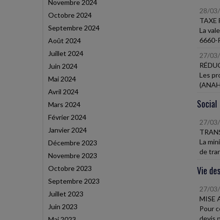
Novembre 2024
28/03
Octobre 2024
TAXE 
Septembre 2024
La val
6660-R
Août 2024
Juillet 2024
27/03
RÉDU
Juin 2024
Les pr
Mai 2024
(ANAH)
Avril 2024
Social
Mars 2024
Février 2024
27/03
Janvier 2024
TRANS
La min
Décembre 2023
de tran
Novembre 2023
Octobre 2023
Vie des
Septembre 2023
27/03
Juillet 2023
MISE 
Juin 2023
Pour ce
devis p
Mai 2023