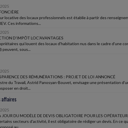
/2025
FONCIÈRE
eur locative des locaux professionnels est établie à partir des renseignem
EV. Ces informations...
/2025
CTION D'IMPÔT LOC'AVANTAGES
opriétaires qui louent des locaux d'habitation nus dans le cadre d'une co
 peuvent, sous...
/2025
PARENCE DES RÉMUNÉRATIONS : PROJET DE LOI ANNONCÉ
istre du Travail, Astrid Panosyan-Bouvet, envisage une présentation d'u
sposer en droit...
 affaires
/2025
A JOUR DU MODÈLE DE DEVIS OBLIGATOIRE POUR LES OPÉRATEUR
rtains secteurs d'activité, il est obligatoire de rédiger un devis. En ce 
roposé au...