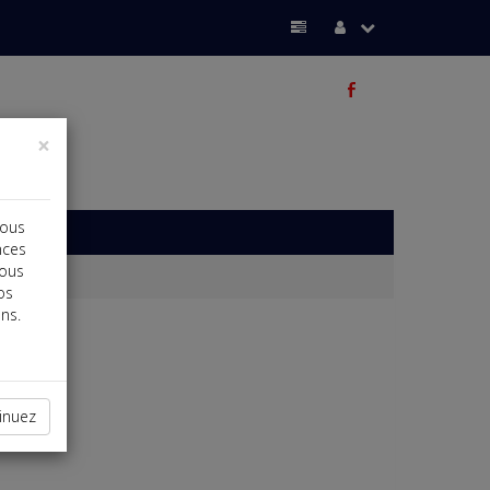
b
×
vous
nces
vous
os
ns.
inuez