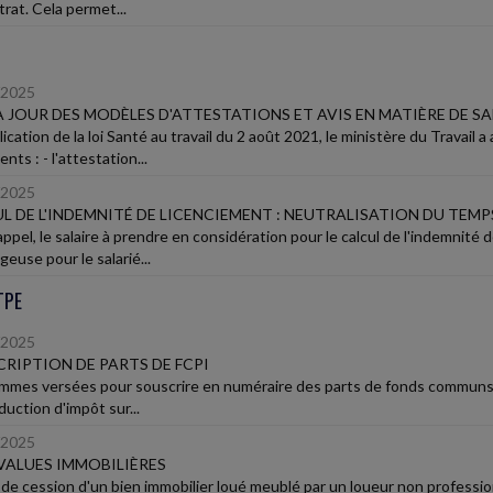
rat. Cela permet...
/2025
À JOUR DES MODÈLES D'ATTESTATIONS ET AVIS EN MATIÈRE DE S
ication de la loi Santé au travail du 2 août 2021, le ministère du Travail
ts : - l'attestation...
/2025
L DE L'INDEMNITÉ DE LICENCIEMENT : NEUTRALISATION DU TEM
ppel, le salaire à prendre en considération pour le calcul de l'indemnité d
euse pour le salarié...
TPE
/2025
RIPTION DE PARTS DE FCPI
mmes versées pour souscrire en numéraire des parts de fonds communs d
uction d'impôt sur...
/2025
VALUES IMMOBILIÈRES
 de cession d'un bien immobilier loué meublé par un loueur non profession