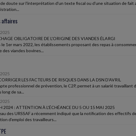
de doute sur l'interprétation d'un texte fiscal ou d'une situation de fait 
istration...
 affaires
/2025
ICHAGE OBLIGATOIRE DE L'ORIGINE DES VIANDES ÉLARGI
 le 1er mars 2022, les établissements proposant des repas à consommer su
ne des viandes bovines...
/2025
 CORRIGER LES FACTEURS DE RISQUES DANS LA DSN D'AVRIL
te professionnel de prévention, le C2P, permet à un salarié travaillant d
 long de sa...
/2025
 2024 : ATTENTION À L'ÉCHÉANCE DU 5 OU 15 MAI 2025
eau des URSSAF a récemment indiqué que la notification des effectifs d
ation d'emploi des travailleurs...
TPE