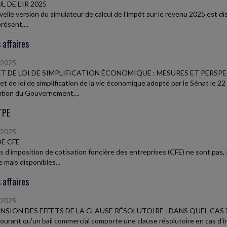
 DE L'IR 2025
elle version du simulateur de calcul de l'impôt sur le revenu 2025 est dis
résent,...
 affaires
/2025
T DE LOI DE SIMPLIFICATION ÉCONOMIQUE : MESURES ET PERSP
jet de loi de simplification de la vie économique adopté par le Sénat le
ution du Gouvernement,...
TPE
/2025
DE CFE
is d'imposition de cotisation foncière des entreprises (CFE) ne sont pas,
 mais disponibles...
 affaires
/2025
NSION DES EFFETS DE LA CLAUSE RÉSOLUTOIRE : DANS QUEL CAS 
 courant qu'un bail commercial comporte une clause résolutoire en cas d'