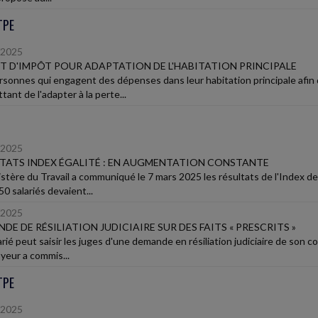
TPE
/2025
T D'IMPÔT POUR ADAPTATION DE L'HABITATION PRINCIPALE
rsonnes qui engagent des dépenses dans leur habitation principale afin 
ant de l'adapter à la perte...
/2025
TATS INDEX ÉGALITÉ : EN AUGMENTATION CONSTANTE
istère du Travail a communiqué le 7 mars 2025 les résultats de l'Index de 
0 salariés devaient...
/2025
DE DE RÉSILIATION JUDICIAIRE SUR DES FAITS « PRESCRITS »
rié peut saisir les juges d'une demande en résiliation judiciaire de son c
oyeur a commis...
TPE
/2025