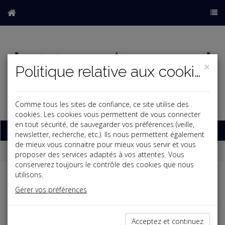
×
Politique relative aux cookies
Comme tous les sites de confiance, ce site utilise des
b
cookies. Les cookies vous permettent de vous connecter
en tout sécurité, de sauvegarder vos préférences (veille,
Base documentaire
newsletter, recherche, etc.). Ils nous permettent également
de mieux vous connaitre pour mieux vous servir et vous
Dépêches
proposer des services adaptés à vos attentes. Vous
conserverez toujours le contrôle des cookies que nous
utilisons.
j
a
b
Gérer vos préférences
Social
Date: 2022-11-28
LOI MARCHÉ DU TRAVAIL : SAISINE DU CONSEIL
Acceptez et continuez