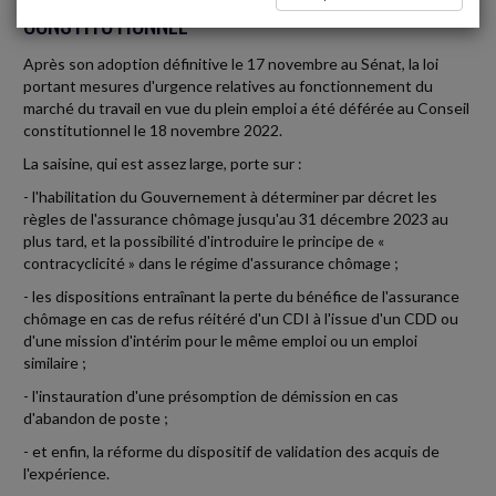
CONSTITUTIONNEL
Après son adoption définitive le 17 novembre au Sénat, la loi
portant mesures d'urgence relatives au fonctionnement du
marché du travail en vue du plein emploi a été déférée au Conseil
constitutionnel le 18 novembre 2022.
La saisine, qui est assez large, porte sur :
- l'habilitation du Gouvernement à déterminer par décret les
règles de l'assurance chômage jusqu'au 31 décembre 2023 au
plus tard, et la possibilité d'introduire le principe de «
contracyclicité » dans le régime d'assurance chômage ;
- les dispositions entraînant la perte du bénéfice de l'assurance
chômage en cas de refus réitéré d'un CDI à l'issue d'un CDD ou
d'une mission d'intérim pour le même emploi ou un emploi
similaire ;
- l'instauration d'une présomption de démission en cas
d'abandon de poste ;
- et enfin, la réforme du dispositif de validation des acquis de
l'expérience.