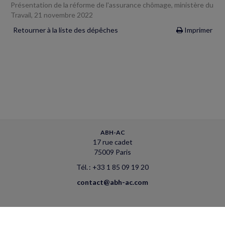
Présentation de la réforme de l'assurance chômage, ministère du
Travail, 21 novembre 2022
Retourner à la liste des dépêches
Imprimer
ABH-AC
17 rue cadet
75009 Paris
Tél. : +33 1 85 09 19 20
contact@abh-ac.com
ACCUEIL