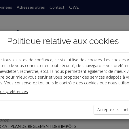
onnées
Adresses utiles
Contact
QWE
Politique relative aux cookies
ous les sites de confiance, ce site utilise des cookies. Les cookies 
tent de vous connecter en tout sécurité, de sauvegarder vos préfére
, newsletter, recherche, etc.). Ils nous permettent également de mieux 
s
tre pour mieux vous servir et vous proposer des services adaptés à v
s. Vous conserverez toujours le contrôle des cookies que nous utiliso
 des dernières dépêches
vos préférences
TPE
Acceptez et cont
/2020
-19 : PLAN DE RÈGLEMENT DES IMPÔTS