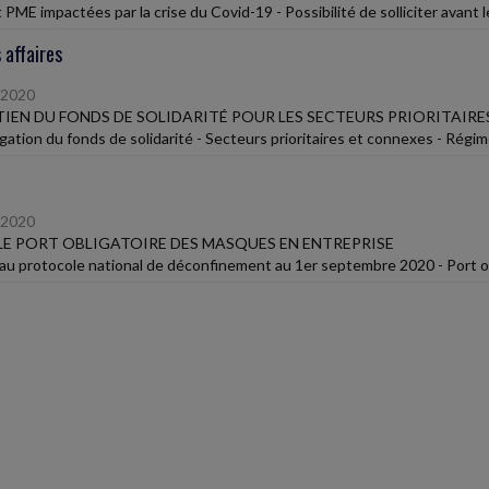
 PME impactées par la crise du Covid-19 - Possibilité de solliciter avan
 affaires
/2020
IEN DU FONDS DE SOLIDARITÉ POUR LES SECTEURS PRIORITAIRE
gation du fonds de solidarité - Secteurs prioritaires et connexes - Régi
/2020
LE PORT OBLIGATOIRE DES MASQUES EN ENTREPRISE
u protocole national de déconfinement au 1er septembre 2020 - Port ob