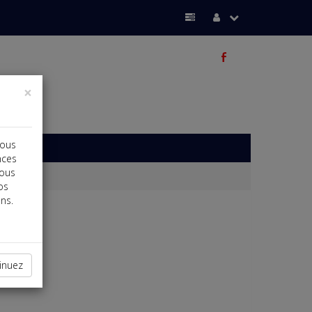
b
×
vous
nces
vous
os
ns.
inuez