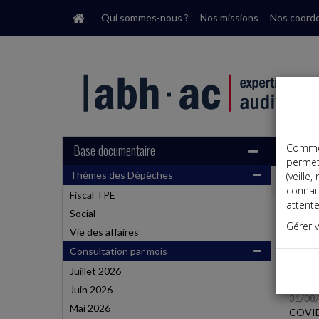
Qui sommes-nous ?
Nos missions
Nos coord
Base documentaire
Comme t
permet
Thémes des Dépêches
(veille
Dépêche
connai
Fiscal TPE
attente
Social
Liste
Gérer 
Vie des affaires
Consultation par mois
Fiscal 
Juillet 2026
Juin 2026
31/08
Mai 2026
COVID