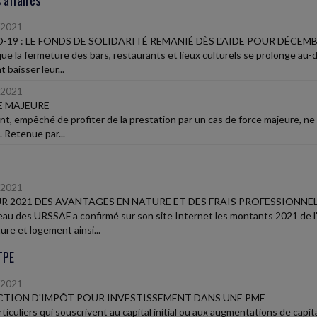
 affaires
/2021
-19 : LE FONDS DE SOLIDARITÉ REMANIÉ DÈS L'AIDE POUR DÉCEMB
que la fermeture des bars, restaurants et lieux culturels se prolonge au-
 baisser leur...
/2021
E MAJEURE
ent, empêché de profiter de la prestation par un cas de force majeure, n
. Retenue par...
/2021
R 2021 DES AVANTAGES EN NATURE ET DES FRAIS PROFESSIONNE
eau des URSSAF a confirmé sur son site Internet les montants 2021 de l'
ure et logement ainsi...
TPE
/2021
TION D'IMPÔT POUR INVESTISSEMENT DANS UNE PME
rticuliers qui souscrivent au capital initial ou aux augmentations de cap