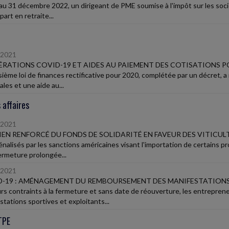
au 31 décembre 2022, un dirigeant de PME soumise à l'impôt sur les soci
art en retraite...
/2021
RATIONS COVID-19 ET AIDES AU PAIEMENT DES COTISATIONS P
isième loi de finances rectificative pour 2020, complétée par un décret, 
les et une aide au...
 affaires
/2021
EN RENFORCÉ DU FONDS DE SOLIDARITÉ EN FAVEUR DES VITICUL
énalisés par les sanctions américaines visant l'importation de certains pr
fermeture prolongée...
/2021
-19 : AMÉNAGEMENT DU REMBOURSEMENT DES MANIFESTATIONS
rs contraints à la fermeture et sans date de réouverture, les entrepren
stations sportives et exploitants...
TPE