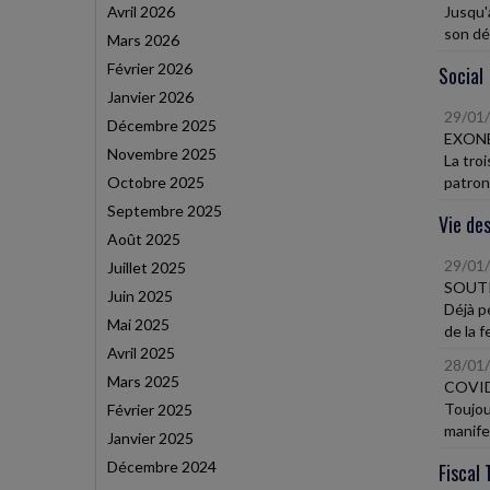
Avril 2026
Jusqu'
son dép
Mars 2026
Février 2026
Social
Janvier 2026
29/01
Décembre 2025
EXONÉ
Novembre 2025
La tro
Octobre 2025
patrona
Septembre 2025
Vie des
Août 2025
29/01
Juillet 2025
SOUTI
Juin 2025
Déjà p
Mai 2025
de la 
Avril 2025
28/01
Mars 2025
COVID
Toujou
Février 2025
manife
Janvier 2025
Décembre 2024
Fiscal 