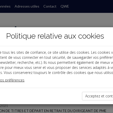
onnées
Adresses utiles
Contact
QWE
Politique relative aux cookies
ous les sites de confiance, ce site utilise des cookies. Les cookies 
tent de vous connecter en tout sécurité, de sauvegarder vos préfére
, newsletter, recherche, etc.). Ils nous permettent également de mieux 
s
tre pour mieux vous servir et vous proposer des services adaptés à v
s. Vous conserverez toujours le contrôle des cookies que nous utiliso
 des dernières dépêches
vos préférences
TPE
Acceptez et cont
/2021
ON DE TITRES ET DÉPART EN RETRAITE DU DIRIGEANT DE PME