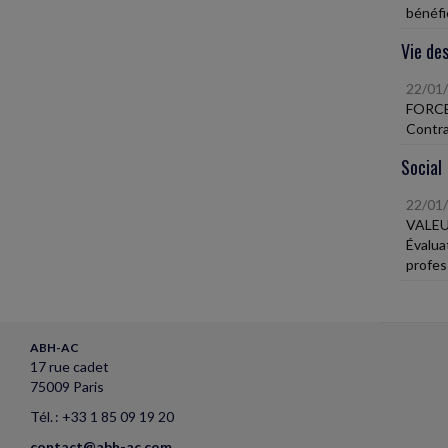
bénéfic
Vie des
22/01
FORC
Contra
Social
22/01
VALEU
Évalua
profes
ABH-AC
17 rue cadet
75009 Paris
Tél. : +33 1 85 09 19 20
contact@abh-ac.com