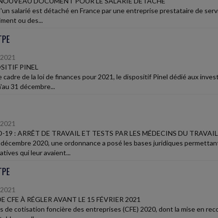
 NOUVEAU DOCUMENT POUR LE SALARIÉ DÉTACHÉ
'un salarié est détaché en France par une entreprise prestataire de servi
iment ou des...
TPE
/2021
SITIF PINEL
 cadre de la loi de finances pour 2021, le dispositif Pinel dédié aux inve
à'au 31 décembre...
/2021
-19 : ARRÊT DE TRAVAIL ET TESTS PAR LES MÉDECINS DU TRAVAIL
décembre 2020, une ordonnance a posé les bases juridiques permettant 
tives qui leur avaient...
TPE
/2021
DE CFE À RÉGLER AVANT LE 15 FÉVRIER 2021
is de cotisation foncière des entreprises (CFE) 2020, dont la mise en r