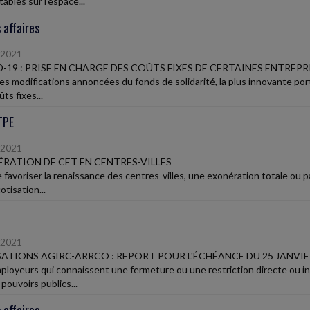
ables sur l'espace...
 affaires
/2021
-19 : PRISE EN CHARGE DES COÛTS FIXES DE CERTAINES ENTREPR
les modifications annoncées du fonds de solidarité, la plus innovante port
ts fixes...
TPE
/2021
RATION DE CET EN CENTRES-VILLES
e favoriser la renaissance des centres-villes, une exonération totale ou p
otisation...
/2021
ATIONS AGIRC-ARRCO : REPORT POUR L'ÉCHÉANCE DU 25 JANVIE
ployeurs qui connaissent une fermeture ou une restriction directe ou ind
 pouvoirs publics...