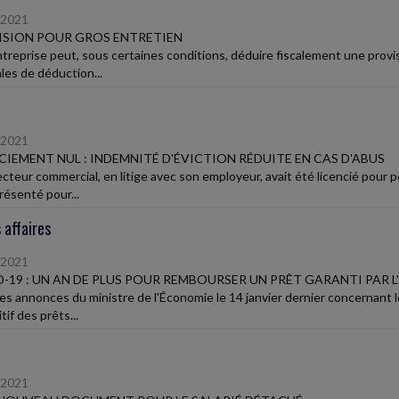
/2021
ISION POUR GROS ENTRETIEN
treprise peut, sous certaines conditions, déduire fiscalement une provis
les de déduction...
/2021
CIEMENT NUL : INDEMNITÉ D'ÉVICTION RÉDUITE EN CAS D'ABUS
ecteur commercial, en litige avec son employeur, avait été licencié pour p
résenté pour...
 affaires
/2021
-19 : UN AN DE PLUS POUR REMBOURSER UN PRÊT GARANTI PAR L
les annonces du ministre de l'Économie le 14 janvier dernier concernant 
tif des prêts...
/2021