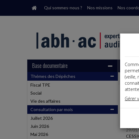
Qui sommes-nous ?
Nos missions
Nos coord
Base documentaire
Comme t
permet
Thémes des Dépêches
(veille
Dépêche
connai
Fiscal TPE
attente
Social
Liste
Gérer 
Vie des affaires
Consultation par mois
Fiscal 
Juillet 2026
Juin 2026
29/01
Mai 2026
CESSI