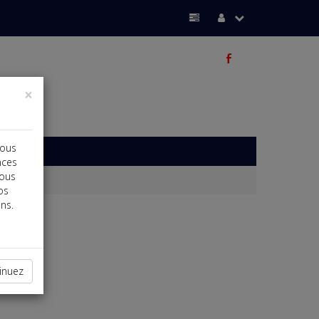
b
×
vous
nces
vous
os
ns.
inuez