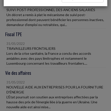
31/05/2022
SUIVI POST-PROFESSIONNEL DES ANCIENS SALARIÉS
Un décret a remis à plat le mécanisme de suivi post-
professionnel dont peuvent bénéficier les personnes inactives,
demandeur d'emploi ou retraitées, qui...
Fiscal TPE
31/05/2022
TRAVAILLEURS FRONTALIERS
Lors de la crise sanitaire, la France a conclu des accords
amiables avec des pays limitrophes et notamment le
Luxembourg concernant les travailleurs frontaliers....
Vie des affaires
31/05/2022
NOUVELLE AIDE AUX ENTREPRISES POUR LA FOURNITURE
D'ÉNERGIE
L'État poursuit son soutien aux entreprises affectées par la
hausse des prix de l'énergie liée à la guerre en Ukraine. Une
nouvelle aide est ainsi mise...