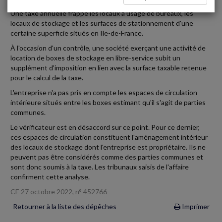
Une taxe annuelle frappe les locaux à usage de bureaux, les
locaux de stockage et les surfaces de stationnement d'une
certaine superficie situés en Ile-de-France.
À l'occasion d'un contrôle, une société exerçant une activité de
location de boxes de stockage en libre-service subit un
supplément d'imposition en lien avec la surface taxable retenue
pour le calcul de la taxe.
L'entreprise n'a pas pris en compte les espaces de circulation
intérieure situés entre les boxes estimant qu'il s'agit de parties
communes.
Le vérificateur est en désaccord sur ce point. Pour ce dernier,
ces espaces de circulation constituent l'aménagement intérieur
des locaux de stockage dont l'entreprise est propriétaire. Ils ne
peuvent pas être considérés comme des parties communes et
sont donc soumis à la taxe. Les tribunaux saisis de l'affaire
confirment cette analyse.
CE 27 octobre 2022, n° 452766
Retourner à la liste des dépêches
Imprimer