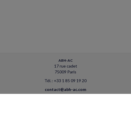
ABH-AC
17 rue cadet
75009 Paris
Tél. : +33 1 85 09 19 20
contact@abh-ac.com
ACCUEIL
PLAN
MENTIONS LÉGALES
CONTACT