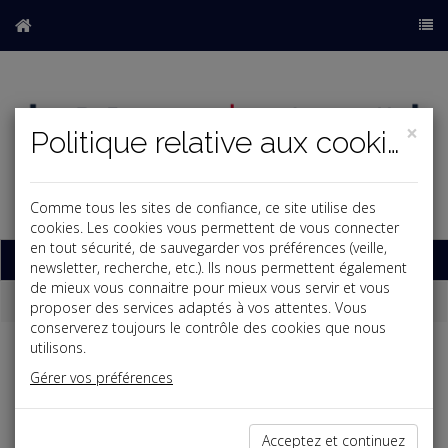
×
Politique relative aux cookies
Comme tous les sites de confiance, ce site utilise des
b
cookies. Les cookies vous permettent de vous connecter
en tout sécurité, de sauvegarder vos préférences (veille,
Base documentaire
newsletter, recherche, etc.). Ils nous permettent également
de mieux vous connaitre pour mieux vous servir et vous
Dépêches
proposer des services adaptés à vos attentes. Vous
conserverez toujours le contrôle des cookies que nous
utilisons.
j
a
b
Gérer vos préférences
Fiscal TPE
Date: 2022-11-30
TAXE SUR LES LOCAUX DE STOCKAGE EN IDF
Acceptez et continuez