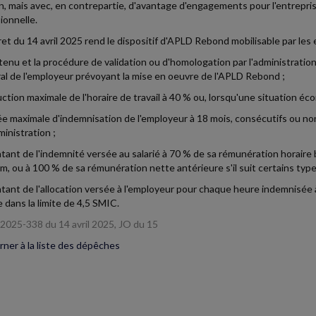
 mais avec, en contrepartie, d'avantage d'engagements pour l'entreprise
ionnelle.
et du 14 avril 2025 rend le dispositif d'APLD Rebond mobilisable par les
ntenu et la procédure de validation ou d'homologation par l'administration
ral de l'employeur prévoyant la mise en oeuvre de l'APLD Rebond ;
uction maximale de l'horaire de travail à 40 % ou, lorsqu'une situation écon
rée maximale d'indemnisation de l'employeur à 18 mois, consécutifs ou no
ministration ;
ntant de l'indemnité versée au salarié à 70 % de sa rémunération horair
, ou à 100 % de sa rémunération nette antérieure s'il suit certains type
ntant de l'allocation versée à l'employeur pour chaque heure indemnisée 
 dans la limite de 4,5 SMIC.
2025-338 du 14 avril 2025, JO du 15
ner à la liste des dépêches