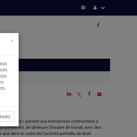
b
×
vous
nces
vous
os
ns.
j
a
b
inuez
PLD) « Rebond » permet aux entreprises confrontées à
r pérennité, de diminuer l'horaire de travail, avec des
que dans le cadre de l'activité partielle de droit