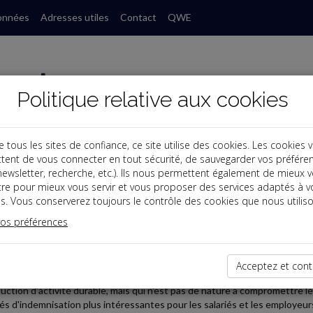
onnées
Adresses utiles
Contact
QWE
Politique relative aux cookies
ous les sites de confiance, ce site utilise des cookies. Les cookies 
tent de vous connecter en tout sécurité, de sauvegarder vos préfére
, newsletter, recherche, etc.). Ils nous permettent également de mieux 
s
tre pour mieux vous servir et vous proposer des services adaptés à v
s. Vous conserverez toujours le contrôle des cookies que nous utiliso
 Paye
vos préférences
2025-04-30
D REBOND EST DÉSORMAIS OPÉRATIONNELLE
Acceptez et cont
par la loi de finances pour 2025, l'activité partielle de longue durée (A
uction d'activité durable, mais qui n'est pas de nature à compromettre leu
és d'indemnisation plus intéressantes pour les salariés et les employeurs 