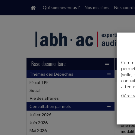
Qui sommes-nous ?
Nos missions
Nos coord
Base documentaire
Comme t
permet
Thémes des Dépêches
(veille
Dépêche
connai
Fiscal TPE
attente
Social
Social,
Gérer 
Date: 
Vie des affaires
L'APL
Consultation par mois
Juillet 2026
Prévue 
Juin 2026
une réd
Mai 2026
modalit